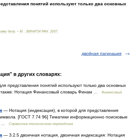
редставления
понятий
используют
только
два
основных
кому
делу
. –
М
.
:
ВИНИТИ
РАН
.
2007
.
двойная пагинация
ция" в других словарях:
для представления понятий используют только два основных
См. также: Нотация Финансовый словарь Финам …
Финансовый
я
— Нотация (индексация), в которой для представления
символа. [ГОСТ 7.74 96] Тематики информационно поисковые
ire …
Справочник технического переводчика
я
— 3.2.5 двоичная нотация, двоичная индексация: Нотация