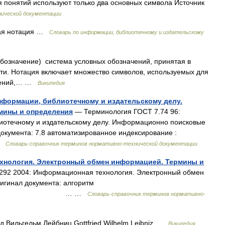
я понятий используют только два основных символа Источник
нической документации
ная нотация …
Словарь по информации, библиотечному и издательскому
 обозначение) система условных обозначений, принятая в
сти. Нотация включает множество символов, используемых для
ошений,… …
Википедия
информации, библиотечному и издательскому делу.
мины и определения
— Терминология ГОСТ 7.74 96:
иотечному и издательскому делу. Информационно поисковые
окумента: 7.8 автоматизированное индексирование :
 …
Словарь-справочник терминов нормативно-технической документации
ехнология. Электронный обмен информацией. Термины и
92 2004: Информационная технология. Электронный обмен
гинал документа: алгоритм
 …
Словарь-справочник терминов нормативно-
 Вильгельм Лейбниц Gottfried Wilhelm Leibniz …
Википедия