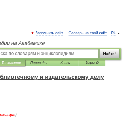
Запомнить сайт
Словарь на свой сайт
RU
едии на Академике
Найти!
Толкования
Переводы
Книги
Игры ⚽
блиотечному и издательскому делу
ексация
)