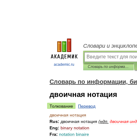
Словари и энциклоп
academic.ru
Словарь по информации, библиотечному и издательскому делу
Словарь по информации, би
двоичная нотация
Толкование
Перевод
двоичная
нотация
Rus:
двоичная
нотация
(
ндп
.
двоичная
инд
Eng:
binary
notation
Fra:
notation
binaire