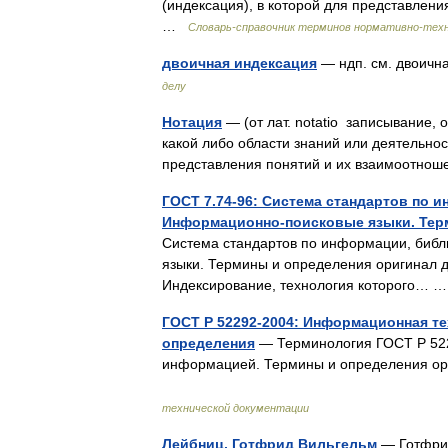
(индексация), в которой для представлени
…
Словарь-справочник терминов нормативно-тех
двоичная индексация
— ндп. см. двоич
делу
Нотация
— (от лат. notatio записывание,
какой либо области знаний или деятельно
представления понятий и их взаимоотн
ГОСТ 7.74-96: Система стандартов по 
Информационно-поисковые языки. Тер
Система стандартов по информации, библ
языки. Термины и определения оригинал д
Индексирование, технология которого…
ГОСТ Р 52292-2004: Информационная т
определения
— Терминология ГОСТ Р 522
информацией. Термины и определения ори
…
технической документации
Лейбниц, Готфрид Вильгельм
— Готфрид