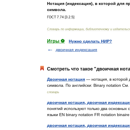
Нотация
(
индексация
),
в
которой
для
п
символа
.
ГОСТ
7
.
74
[
3
.
2
.
5
]
Словарь
по
информации
,
библиотечному
и
издательс
Игры ⚽
Нужно сделать НИР?
двоичная индексация
Смотреть что такое "двоичная нота
Двоичная нотация
— нотация, в которой 
символа. По английски: Binary notation 
словарь
двоичная нотация, двоичная индексаци
понятий используют только два основных 
языки EN binary notation FR notation bina
двоичная нотация, двоичная индексаци