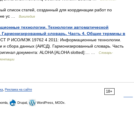
й список статей, созданный для координации работ по
 не ус …
Википедия
ационные технологии. Технологии автоматической
. Гармонизированный словарь. Часть 4. Общие термины в
СТ Р ИСО/МЭК 19762 4 2011: Информационные технологии.
и и сбора данных (АИСД). Гармонизированный словарь. Часть
оригинал документа: ALOHA [ALOHA slotted]:… …
Словарь-
ментации
ка
,
Реклама на сайте
18+
omla,
Drupal,
WordPress, MODx.